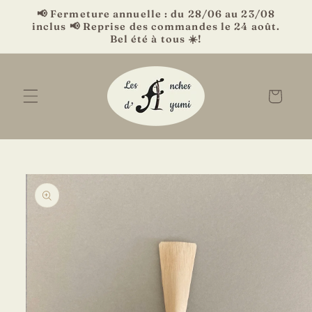
et
📢 Fermeture annuelle : du 28/06 au 23/08
passer
inclus 📢 Reprise des commandes le 24 août.
au
Bel été à tous ☀️!
contenu
Panier
Passer aux
informations
produits