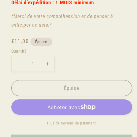
Délai d’expédition : 1 MOIS minimum
*Merci de votre compréhension et de penser à
anticiper ce délai*
Prix
€11,00
Épuisé
habituel
Quantité
Réduire
Augmenter
la
la
quantité
quantité
de
de
Épuisé
F
F
:
:
DEBUTANT
DEBUTANT
Plus de moyens de paiement