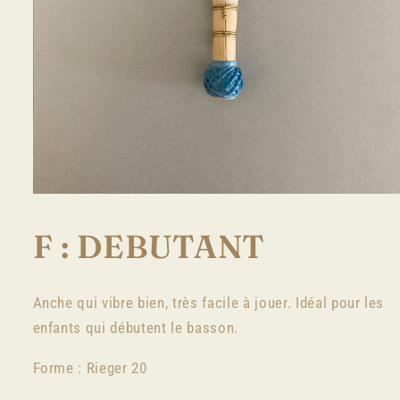
Ouvrir
le
média
F : DEBUTANT
1
dans
une
fenêtre
modale
Anche qui vibre bien, très facile à jouer. Idéal pour les
enfants qui débutent le basson.
Forme : Rieger 20